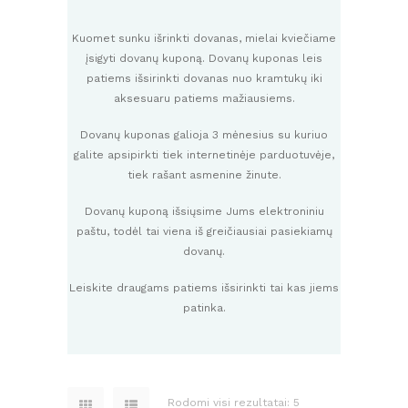
Kuomet sunku išrinkti dovanas, mielai kviečiame
įsigyti dovanų kuponą. Dovanų kuponas leis
patiems išsirinkti dovanas nuo kramtukų iki
aksesuaru patiems mažiausiems.
Dovanų kuponas galioja 3 mėnesius su kuriuo
galite apsipirkti tiek internetinėje parduotuvėje,
tiek rašant asmenine žinute.
Dovanų kuponą išsiųsime Jums elektroniniu
paštu, todėl tai viena iš greičiausiai pasiekiamų
dovanų.
Leiskite draugams patiems išsirinkti tai kas jiems
patinka.
Rodomi visi rezultatai: 5
Rūšiuojama