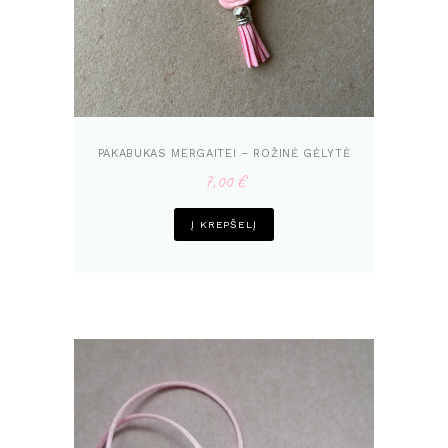
PAKABUKAS MERGAITEI – ROŽINĖ GĖLYTĖ
7,00
€
Į KREPŠELĮ