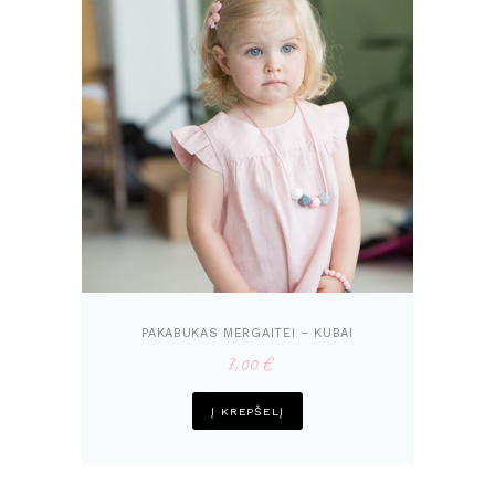
PAKABUKAS MERGAITEI – KUBAI
7,00
€
Į KREPŠELĮ