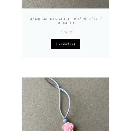
PAKABUKAS MERGAITEI – ROŽINĖ GĖLYTĖ
SU BALTU
7,00
€
Į KREPŠELĮ