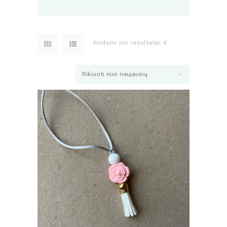
Rodomi visi rezultatai: 4
Rūšiuojama
pagal
naujausią