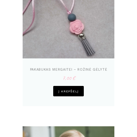
PAKABUKAS MERGAITEI – ROŽINĖ GĖLYTĖ
7,00
€
Į KREPŠELĮ