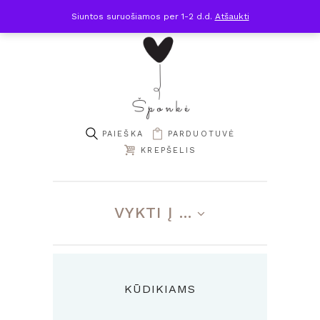
Siuntos suruošiamos per 1-2 d.d.
Atšaukti
PARDUOTUVĖ
KREPŠELIS
VYKTI Į ...
prisek
tai
KŪDIKIAMS