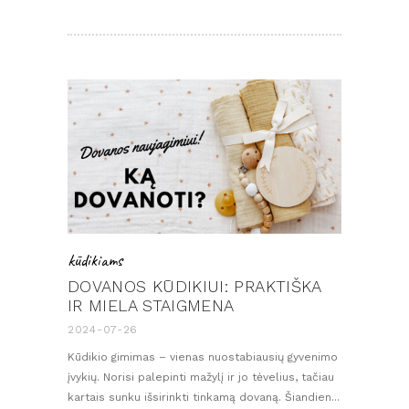
kūdikiams
DOVANOS KŪDIKIUI: PRAKTIŠKA
IR MIELA STAIGMENA
2024-07-26
Kūdikio gimimas – vienas nuostabiausių gyvenimo
įvykių. Norisi palepinti mažylį ir jo tėvelius, tačiau
kartais sunku išsirinkti tinkamą dovaną. Šiandien...