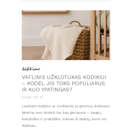
kūdikiams
VAFLINIS UŽKLOTUKAS KŪDIKIUI
– KODĖL JIS TOKS POPULIARUS
IR KUO YPATINGAS?
2026-07-11
Laukiant mažylio ar ruošiantis jo gimimui, kiekvieni
tėveliai nori išrinkti tai, kas geriausia – saugu,
prisek
kokybiška ir praktiška. Vienas iš daiktų, kuris vis
dažniau...
tai