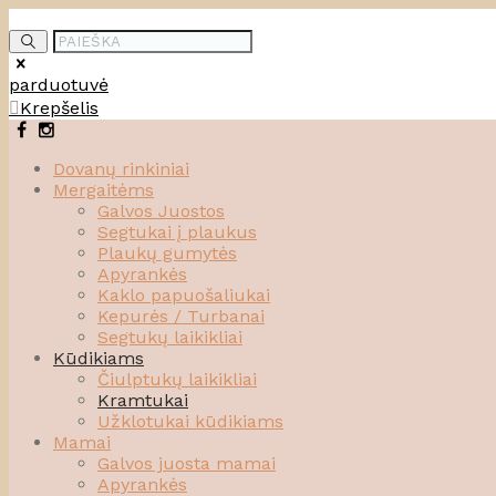
parduotuvė
Krepšelis
Dovanų rinkiniai
Mergaitėms
Galvos Juostos
Segtukai į plaukus
Plaukų gumytės
Apyrankės
Kaklo papuošaliukai
Kepurės / Turbanai
Segtukų laikikliai
Kūdikiams
Čiulptukų laikikliai
Kramtukai
Užklotukai kūdikiams
Mamai
Galvos juosta mamai
Apyrankės