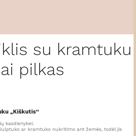
kiklis su kramtuku
ai pilkas
tuku „Kiškutis“
ių kasdienybei.
 čiulptuko ar kramtuko nukritimo ant žemės, todėl jis