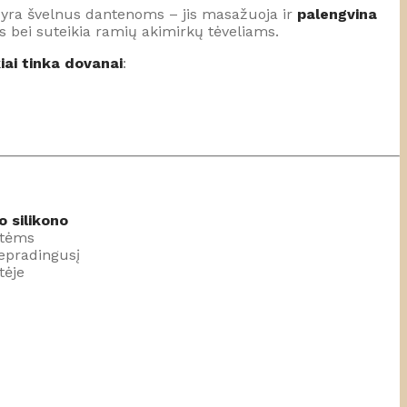
 yra švelnus dantenoms – jis masažuoja ir
palengvina
 bei suteikia ramių akimirkų tėveliams.
iai tinka dovanai
:
o silikono
ytėms
nepradingusį
tėje