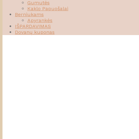
Gumutės
Kaklo Papuošalai
Berniukams
Apyrankės
IŠPARDAVIMAS
Dovanų kuponas