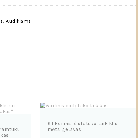
is
,
Kūdikiams
Silikoninis čiulptuko laikiklis
 kramtuku
mėta gelsvas
ukas