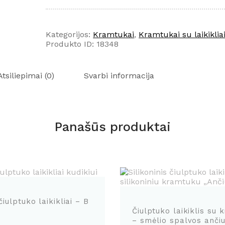
su
kramtuku
-
Kategorijos:
Kramtukai
,
Kramtukai su laikiklia
zuikis
Produkto ID:
18348
tamsiai
pilkas
Atsiliepimai (0)
Svarbi informacija
Panašūs produktai
čiulptuko laikikliai – B
Čiulptuko laikiklis su
– smėlio spalvos anči