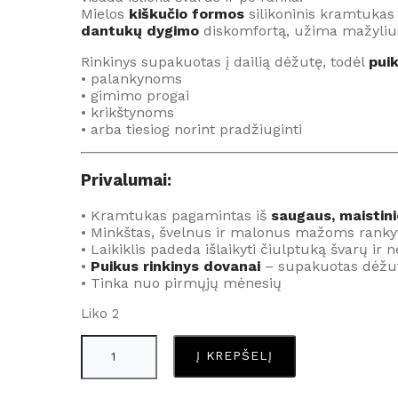
Mielos
kiškučio formos
silikoninis kramtukas
dantukų dygimo
diskomfortą, užima mažylius
Rinkinys supakuotas į dailią dėžutę, todėl
puik
• palankynoms
• gimimo progai
• krikštynoms
• arba tiesiog norint pradžiuginti
Privalumai:
• Kramtukas pagamintas iš
saugaus, maistini
• Minkštas, švelnus ir malonus mažoms rank
• Laikiklis padeda išlaikyti čiulptuką švarų ir 
•
Puikus rinkinys dovanai
– supakuotas dėžu
• Tinka nuo pirmųjų mėnesių
Liko 2
produkto
Į KREPŠELĮ
kiekis:
Čiulptuko
laikiklis