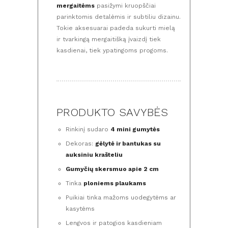
mergaitėms
pasižymi kruopščiai
parinktomis detalėmis ir subtiliu dizainu.
Tokie aksesuarai padeda sukurti mielą
ir tvarkingą mergaitišką įvaizdį tiek
kasdienai, tiek ypatingoms progoms.
PRODUKTO SAVYBĖS
Rinkinį sudaro
4 mini gumytės
Dekoras:
gėlytė ir bantukas su
auksiniu krašteliu
Gumyčių skersmuo apie 2 cm
Tinka
ploniems plaukams
Puikiai tinka mažoms uodegytėms ar
kasytėms
Lengvos ir patogios kasdieniam