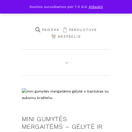
Siuntos suruošiamos per 1-2 d.d.
Atšaukti
PARDUOTUVĖ
KREPŠELIS
MINI GUMYTĖS
MERGAITĖMS – GĖLYTĖ IR