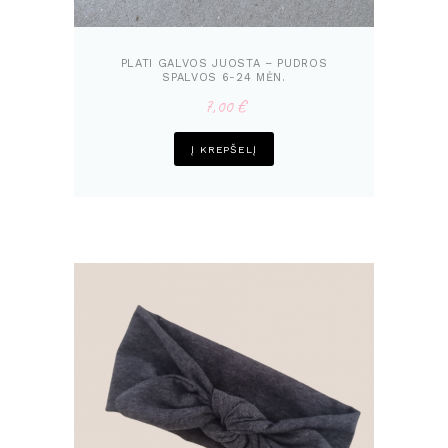
PLATI GALVOS JUOSTA – PUDROS
SPALVOS 6-24 MĖN.
7,00
€
Į KREPŠELĮ