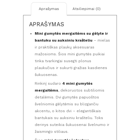
ir
Aprašymas
Atsiliepimai (0)
bantukas
su
APRAŠYMAS
auksiniu
krašteliu
Mini gumytės mergaitėms su gėlyte ir
(4
bantuku su auksiniu krašteliu
– mielas
vnt.)
ir praktiškas plaukų aksesuaras
mažosioms. Šios mini gumytės puikiai
tinka tvarkingai susegti plonus
plaukučius ir sukurti gražias kasdienes
šukuosenas.
Rinkinį sudaro
4 mini gumytės
mergaitėms
, dekoruotos subtiliomis
detalėmis. Dvi gumytės papuoštos
švelniomis gėlytėmis su blizgančiu
akcentu, o kitos dvi – elegantiškais
bantukais su auksiniu krašteliu. Toks
derinys suteikia šukuosenai švelnumo ir
žaismingo stiliaus.