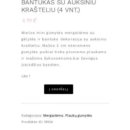
BANTUKAS SU AUKSINIU
KRAŠTELIU (4 VNT.)
3,90
€
Mielos mini gumytės mergaitėms su
gėlytės ir bantuko dekoracija su auksiniu
krašteliu. Mažos 2 cm skersmens
gumytės puikiai tinka ploniems plaukams
ir mažoms šukuosenoms.bai žavingus
įvaizdžius kasdien.
Liko 1
produkto
Į KREPŠELĮ
kiekis:
Mini
gumytės
mergaitėms
Kategorijos:
Mergaitėms
,
Plaukų gumytės
–
Produkto ID:
19134
gėlytė