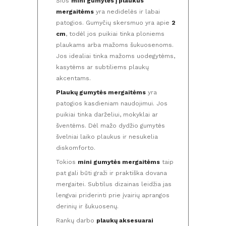
Šios
mini gumytės į plaukus
mergaitėms
yra nedidelės ir labai
patogios. Gumyčių skersmuo yra apie
2
cm
, todėl jos puikiai tinka ploniems
plaukams arba mažoms šukuosenoms.
Jos idealiai tinka mažoms uodegytėms,
kasytėms ar subtiliems plaukų
akcentams.
Plaukų gumytės mergaitėms
yra
patogios kasdieniam naudojimui. Jos
puikiai tinka darželiui, mokyklai ar
šventėms. Dėl mažo dydžio gumytės
švelniai laiko plaukus ir nesukelia
diskomforto.
Tokios
mini gumytės mergaitėms
taip
pat gali būti graži ir praktiška dovana
mergaitei. Subtilus dizainas leidžia jas
lengvai priderinti prie įvairių aprangos
derinių ir šukuosenų.
Rankų darbo
plaukų aksesuarai