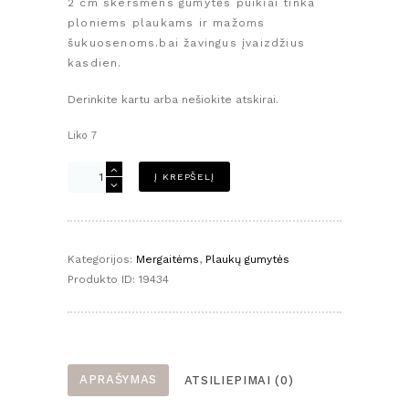
2 cm skersmens gumytės puikiai tinka
ploniems plaukams ir mažoms
šukuosenoms.bai žavingus įvaizdžius
kasdien.
Derinkite kartu arba nešiokite atskirai.
Liko 7
produkto
Į KREPŠELĮ
kiekis:
Mini
gumytės
mergaitėms
Kategorijos:
Mergaitėms
,
Plaukų gumytės
–
Produkto ID:
19434
purpuriniai
žiedai
APRAŠYMAS
ATSILIEPIMAI (0)