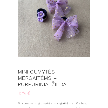
MINI GUMYTĖS
MERGAITĖMS –
PURPURINIAI ŽIEDAI
4,90
€
Mielos mini gumytės mergaitėms. Mažos,