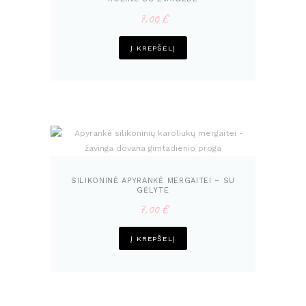
7,00
€
Į KREPŠELĮ
SILIKONINĖ APYRANKĖ MERGAITEI – SU
GĖLYTE
7,00
€
Į KREPŠELĮ