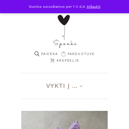
Siuntos suruošiamos per 1-2 d.d.
Atšaukti
PARDUOTUVĖ
KREPŠELIS
VYKTI Į ...