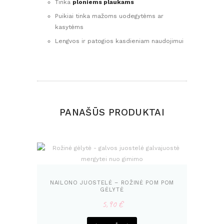
Tinka
ploniems plaukams
Puikiai tinka mažoms uodegytėms ar
kasytėms
Lengvos ir patogios kasdieniam naudojimui
PANAŠŪS PRODUKTAI
NAILONO JUOSTELĖ – ROŽINĖ POM POM
GĖLYTĖ
5,90
€