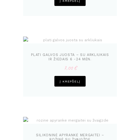
Į KREPŠELĮ
PLATI GALVOS JUOSTA – SU ARKLIUKAIS
IR ŽIEDAIS 6 -24 MĖN.
7,00
€
Į KREPŠELĮ
SILIKONINĖ APYRANKĖ MERGAITEI –
ROŽINĖ SU ŽVAIGŽDE