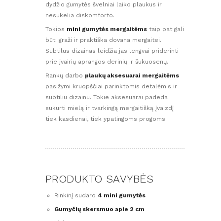
dydžio gumytės švelniai laiko plaukus ir
nesukelia diskomforto.
Tokios
mini gumytės mergaitėms
taip pat gali
būti graži ir praktiška dovana mergaitei.
Subtilus dizainas leidžia jas lengvai priderinti
prie įvairių aprangos derinių ir šukuosenų.
Rankų darbo
plaukų aksesuarai mergaitėms
pasižymi kruopščiai parinktomis detalėmis ir
subtiliu dizainu. Tokie aksesuarai padeda
sukurti mielą ir tvarkingą mergaitišką įvaizdį
tiek kasdienai, tiek ypatingoms progoms.
PRODUKTO SAVYBĖS
Rinkinį sudaro
4 mini gumytės
Gumyčių skersmuo apie 2 cm