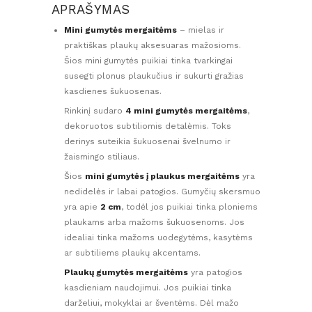
APRAŠYMAS
Mini gumytės mergaitėms
– mielas ir
praktiškas plaukų aksesuaras mažosioms.
Šios mini gumytės puikiai tinka tvarkingai
susegti plonus plaukučius ir sukurti gražias
kasdienes šukuosenas.
Rinkinį sudaro
4 mini gumytės mergaitėms
,
dekoruotos subtiliomis detalėmis. Toks
derinys suteikia šukuosenai švelnumo ir
žaismingo stiliaus.
Šios
mini gumytės į plaukus mergaitėms
yra
nedidelės ir labai patogios. Gumyčių skersmuo
yra apie
2 cm
, todėl jos puikiai tinka ploniems
plaukams arba mažoms šukuosenoms. Jos
idealiai tinka mažoms uodegytėms, kasytėms
ar subtiliems plaukų akcentams.
Plaukų gumytės mergaitėms
yra patogios
kasdieniam naudojimui. Jos puikiai tinka
darželiui, mokyklai ar šventėms. Dėl mažo