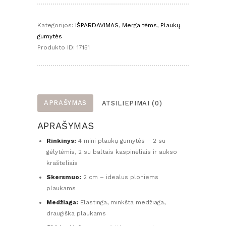
plaukų
gumyčių
Kategorijos:
IŠPARDAVIMAS
,
Mergaitėms
,
Plaukų
rinkinys
gumytės
su
Produkto ID:
17151
gėlytėmis
ir
baltais
kaspinėliais
(4
APRAŠYMAS
ATSILIEPIMAI (0)
vnt.)
APRAŠYMAS
Rinkinys:
4 mini plaukų gumytės – 2 su
gėlytėmis, 2 su baltais kaspinėliais ir aukso
krašteliais
Skersmuo:
2 cm – idealus ploniems
plaukams
Medžiaga:
Elastinga, minkšta medžiaga,
draugiška plaukams