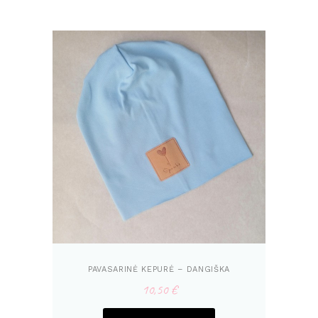
PAVASARINĖ KEPURĖ – DANGIŠKA
10,50
€
This