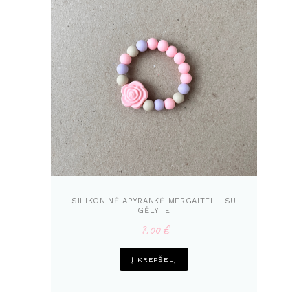
SILIKONINĖ APYRANKĖ MERGAITEI – SU
GĖLYTE
7,00
€
Į KREPŠELĮ