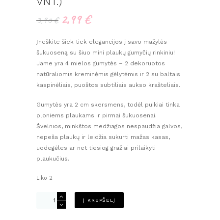
VNT.)
2,99
€
Original
Current
3,90
€
price
price
was:
is:
Įneškite šiek tiek elegancijos į savo mažylės
3,90 €.
2,99 €.
šukuoseną su šiuo mini plaukų gumyčių rinkiniu!
Jame yra 4 mielos gumytės – 2 dekoruotos
natūraliomis kreminėmis gėlytėmis ir 2 su baltais
kaspinėliais, puoštos subtiliais aukso krašteliais.
Gumytės yra 2 cm skersmens, todėl puikiai tinka
ploniems plaukams ir pirmai šukuosenai.
Švelnios, minkštos medžiagos nespaudžia galvos,
nepeša plaukų ir leidžia sukurti mažas kasas,
uodegėles ar net tiesiog gražiai prilaikyti
plaukučius.
Liko 2
produkto
Į KREPŠELĮ
kiekis:
Mini