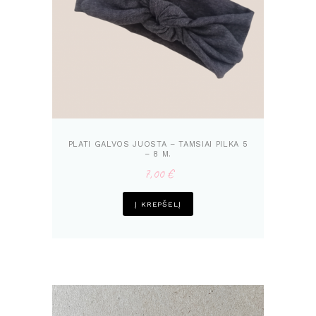
PLATI GALVOS JUOSTA – TAMSIAI PILKA 5
– 8 M.
7,00
€
Į KREPŠELĮ