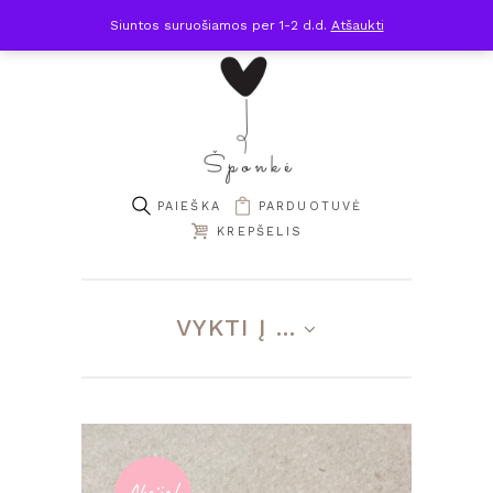
Siuntos suruošiamos per 1-2 d.d.
Atšaukti
PARDUOTUVĖ
KREPŠELIS
VYKTI Į ...
Akcija!