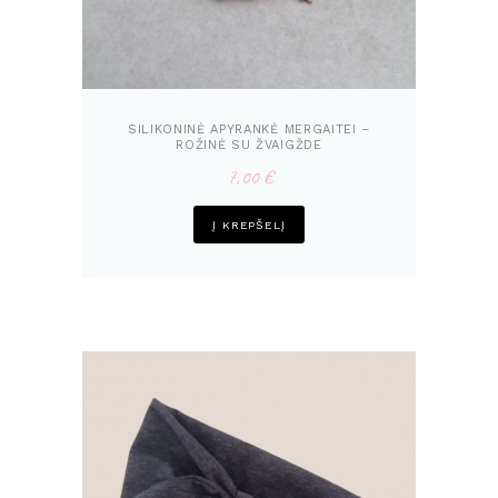
SILIKONINĖ APYRANKĖ MERGAITEI –
ROŽINĖ SU ŽVAIGŽDE
7,00
€
Į KREPŠELĮ