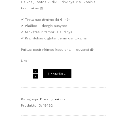
Galvos juostos kūdikiui rinkinys ir silikoninis
kramtukas 🎀
✔ Tinka nuo gimimo iki 6 mėn.
✔ Plačios – dengia ausytes
✔ Minkštas ir tamprus audinys
✔ Kramtukas dygstantiems dantukams
Puikus pasirinkimas kasdienai ir dovanai 🎁
Liko 1
produkto
Į KREPŠELĮ
kiekis:
Palankynų
dovana
mergytei
Kategorija:
Dovanų rinkiniai
-
Produkto ID:
19482
marga/
rožinė
galvajuostės