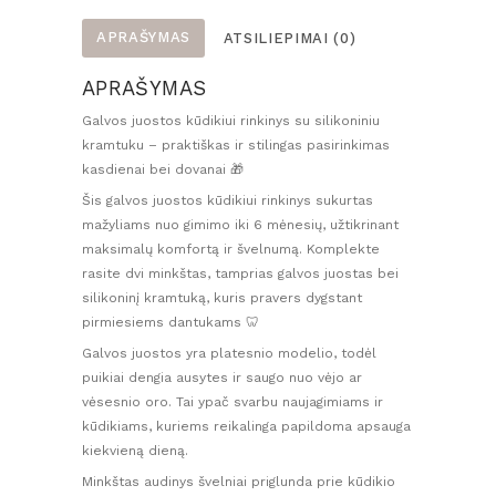
ir
kramtukas
APRAŠYMAS
ATSILIEPIMAI (0)
APRAŠYMAS
Galvos juostos kūdikiui rinkinys su silikoniniu
kramtuku – praktiškas ir stilingas pasirinkimas
kasdienai bei dovanai 🎁
Šis galvos juostos kūdikiui rinkinys sukurtas
mažyliams nuo gimimo iki 6 mėnesių, užtikrinant
maksimalų komfortą ir švelnumą. Komplekte
rasite dvi minkštas, tamprias galvos juostas bei
silikoninį kramtuką, kuris pravers dygstant
pirmiesiems dantukams 🦷
Galvos juostos yra platesnio modelio, todėl
puikiai dengia ausytes ir saugo nuo vėjo ar
vėsesnio oro. Tai ypač svarbu naujagimiams ir
kūdikiams, kuriems reikalinga papildoma apsauga
kiekvieną dieną.
Minkštas audinys švelniai priglunda prie kūdikio