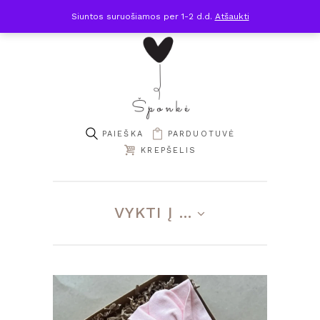
Siuntos suruošiamos per 1-2 d.d.
Atšaukti
PARDUOTUVĖ
KREPŠELIS
VYKTI Į ...