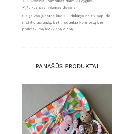
✔ Silikoninis kramtukas dantukų dygimui
✔ Puikus pasirinkimas dovanai
Šis galvos juostos kūdikiui rinkinys ne tik papildo
mažylio aprangą, bet ir suteikia komfortą bei
praktiškumą kiekvieną dieną.
PANAŠŪS PRODUKTAI