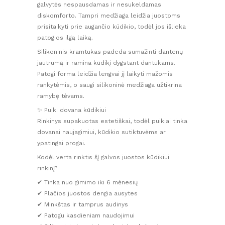
galvytės nespausdamas ir nesukeldamas
diskomforto. Tampri medžiaga leidžia juostoms
prisitaikyti prie augančio kūdikio, todėl jos išlieka
patogios ilgą laiką.
Silikoninis kramtukas padeda sumažinti dantenų
jautrumą ir ramina kūdikį dygstant dantukams.
Patogi forma leidžia lengvai jį laikyti mažomis
rankytėmis, o saugi silikoninė medžiaga užtikrina
ramybę tėvams.
✨ Puiki dovana kūdikiui
Rinkinys supakuotas estetiškai, todėl puikiai tinka
dovanai naujagimiui, kūdikio sutiktuvėms ar
ypatingai progai.
Kodėl verta rinktis šį galvos juostos kūdikiui
rinkinį?
✔ Tinka nuo gimimo iki 6 mėnesių
✔ Plačios juostos dengia ausytes
✔ Minkštas ir tamprus audinys
✔ Patogu kasdieniam naudojimui