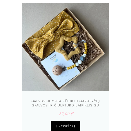
GALVOS JUOSTA KŪDIKIUI GARSTYČIŲ
SPALVOS IR ČIULPTUKO LAIKIKLIS SU
KRAMTUKU | DOVANA
24,00
€
Į KREPŠELĮ