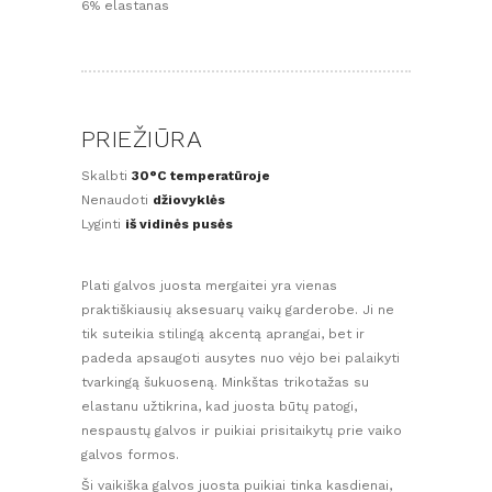
6% elastanas
PRIEŽIŪRA
Skalbti
30°C temperatūroje
Nenaudoti
džiovyklės
Lyginti
iš vidinės pusės
Plati galvos juosta mergaitei yra vienas
praktiškiausių aksesuarų vaikų garderobe. Ji ne
tik suteikia stilingą akcentą aprangai, bet ir
padeda apsaugoti ausytes nuo vėjo bei palaikyti
tvarkingą šukuoseną. Minkštas trikotažas su
elastanu užtikrina, kad juosta būtų patogi,
nespaustų galvos ir puikiai prisitaikytų prie vaiko
galvos formos.
Ši vaikiška galvos juosta puikiai tinka kasdienai,