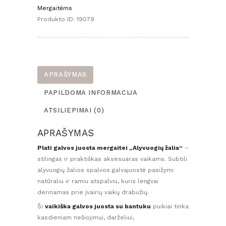
mergaitei
Mergaitėms
„Alyvuogių
Produkto ID:
19079
žalia“
–
vienspalvė
galvajuostė
su
APRAŠYMAS
bantukus
PAPILDOMA INFORMACIJA
(
0-
ATSILIEPIMAI (0)
6
mėn.)
APRAŠYMAS
Plati galvos juosta mergaitei „Alyvuogių žalia“
–
stilingas ir praktiškas aksesuaras vaikams. Subtili
alyvuogių žalios spalvos galvajuostė pasižymi
natūraliu ir ramiu atspalviu, kuris lengvai
derinamas prie įvairių vaikų drabužių.
Ši
vaikiška galvos juosta su bantuku
puikiai tinka
kasdieniam nešiojimui, darželiui,