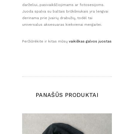
darželiui, pasivaikščiojimams ar fotosesijoms.
Juoda spalva su baltais brūkšniukais yra lengvai
derinama prie įvairių drabužių, todėl tai
universalus aksesuaras kiekvienai mergaitei.
Peržiūrėkite ir kitas mūsų
vaikiškas galvos juostas
PANAŠŪS PRODUKTAI