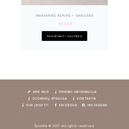
PAVASARINĖ KEPURĖ – DANGIŠKA
10,50
€
This
PASIRINKTI SAVYBES
product
has
multiple
variants.
The
options
may
be
chosen
APIE MUS
PIRKIMO INFORMACIJA
on
DUOMENŲ APSAUGA
KONTAKTAI
the
KUR ĮSIGYTI?
FACEBOOK
INSTAGRAM
product
page
Šponkė © 2017. All rights reserved.