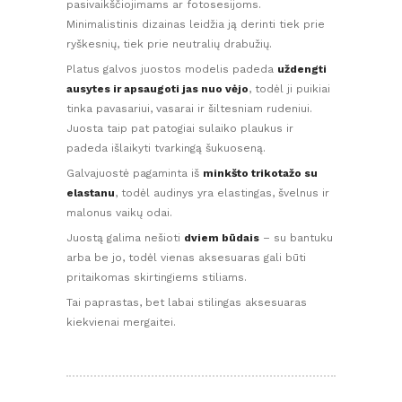
pasivaikščiojimams ar fotosesijoms.
Minimalistinis dizainas leidžia ją derinti tiek prie
ryškesnių, tiek prie neutralių drabužių.
Platus galvos juostos modelis padeda
uždengti
ausytes ir apsaugoti jas nuo vėjo
, todėl ji puikiai
tinka pavasariui, vasarai ir šiltesniam rudeniui.
Juosta taip pat patogiai sulaiko plaukus ir
padeda išlaikyti tvarkingą šukuoseną.
Galvajuostė pagaminta iš
minkšto trikotažo su
elastanu
, todėl audinys yra elastingas, švelnus ir
malonus vaikų odai.
Juostą galima nešioti
dviem būdais
– su bantuku
arba be jo, todėl vienas aksesuaras gali būti
pritaikomas skirtingiems stiliams.
Tai paprastas, bet labai stilingas aksesuaras
kiekvienai mergaitei.