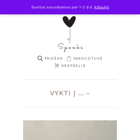
Siuntos suruošiamos per 1-2 d.d.
Atšaukti
PARDUOTUVĖ
KREPŠELIS
VYKTI Į ...