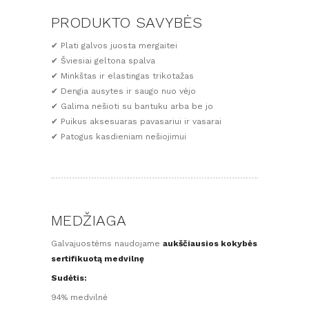
PRODUKTO SAVYBĖS
✔ Plati galvos juosta mergaitei
✔ Šviesiai geltona spalva
✔ Minkštas ir elastingas trikotažas
✔ Dengia ausytes ir saugo nuo vėjo
✔ Galima nešioti su bantuku arba be jo
✔ Puikus aksesuaras pavasariui ir vasarai
✔ Patogus kasdieniam nešiojimui
MEDŽIAGA
Galvajuostėms naudojame
aukščiausios kokybės
sertifikuotą medvilnę
Sudėtis:
94% medvilnė