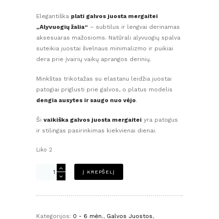
Elegantiška
plati galvos juosta mergaitei
„Alyvuogių žalia“
– subtilus ir lengvai derinamas
aksesuaras mažosioms. Natūrali alyvuogių spalva
suteikia juostai švelnaus minimalizmo ir puikiai
dera prie įvairių vaikų aprangos derinių.
Minkštas trikotažas su elastanu leidžia juostai
patogiai priglusti prie galvos, o platus modelis
dengia ausytes ir saugo nuo vėjo
.
Ši
vaikiška galvos juosta mergaitei
yra patogus
ir stilingas pasirinkimas kiekvienai dienai.
Liko 2
produkto
Į KREPŠELĮ
kiekis:
Plati
galvos
juosta
Kategorijos:
0 - 6 mėn.
,
Galvos Juostos
,