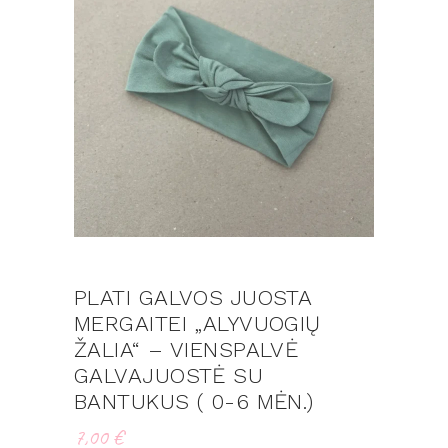
PLATI GALVOS JUOSTA
MERGAITEI „ALYVUOGIŲ
ŽALIA“ – VIENSPALVĖ
GALVAJUOSTĖ SU
BANTUKUS ( 0-6 MĖN.)
7,00
€