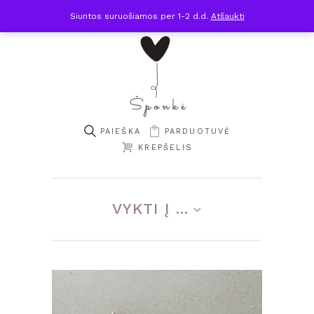
Siuntos suruošiamos per 1-2 d.d.
Atšaukti
PARDUOTUVĖ
KREPŠELIS
VYKTI Į ...