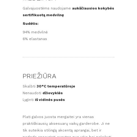
Galvajuostėms naudojame
aukščiausios kokybės
sertifikuotą medvilnę
Sudėtis:
94% medvilnė
6% elastanas
PRIEŽIŪRA
Skalbti
30°C temperatūroje
Nenaudoti
džiovyklės
Lyginti
iš vidinės pusės
Plati galvos juosta mergaitei yra vienas
praktiškiausių aksesuarų vaikų garderobe. Ji ne
tik suteikia stilingą akcentą aprangai, bet ir
padeda apsaugoti ausytes nuo vėjo bei palaikyti