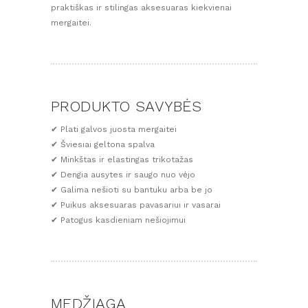
praktiškas ir stilingas aksesuaras kiekvienai
mergaitei.
PRODUKTO SAVYBĖS
✔ Plati galvos juosta mergaitei
✔ Šviesiai geltona spalva
✔ Minkštas ir elastingas trikotažas
✔ Dengia ausytes ir saugo nuo vėjo
✔ Galima nešioti su bantuku arba be jo
✔ Puikus aksesuaras pavasariui ir vasarai
✔ Patogus kasdieniam nešiojimui
MEDŽIAGA