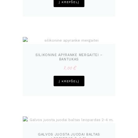
was:
is:
Į KREPŠELĮ
7,00 €.
5,99 €.
SILIKONINĖ APYRANKĖ MERGAITEI –
BANTUKAS
7,00
€
Į KREPŠELĮ
GALVOS JUOSTA JUODAI BALTAS