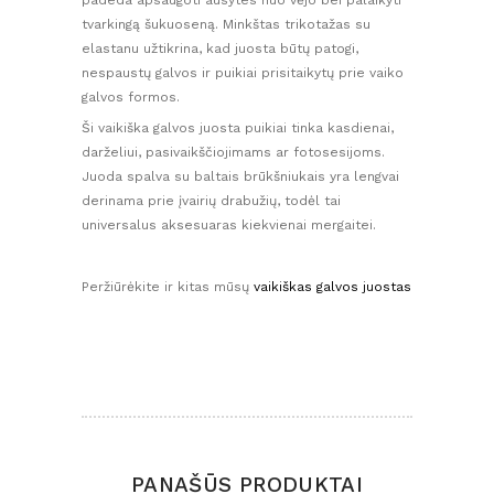
tvarkingą šukuoseną. Minkštas trikotažas su
elastanu užtikrina, kad juosta būtų patogi,
nespaustų galvos ir puikiai prisitaikytų prie vaiko
galvos formos.
Ši vaikiška galvos juosta puikiai tinka kasdienai,
darželiui, pasivaikščiojimams ar fotosesijoms.
Juoda spalva su baltais brūkšniukais yra lengvai
derinama prie įvairių drabužių, todėl tai
universalus aksesuaras kiekvienai mergaitei.
Peržiūrėkite ir kitas mūsų
vaikiškas galvos juostas
PANAŠŪS PRODUKTAI