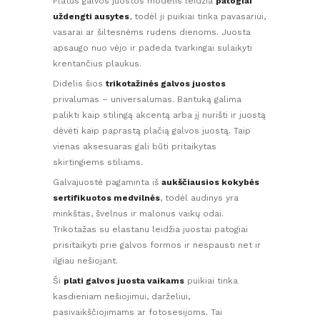
Platus galvos juostos modelis leidžia
patogiai
uždengti ausytes
, todėl ji puikiai tinka pavasariui,
vasarai ar šiltesnėms rudens dienoms. Juosta
apsaugo nuo vėjo ir padeda tvarkingai sulaikyti
krentančius plaukus.
Didelis šios
trikotažinės galvos juostos
privalumas – universalumas. Bantuką galima
palikti kaip stilingą akcentą arba jį nurišti ir juostą
dėvėti kaip paprastą plačią galvos juostą. Taip
vienas aksesuaras gali būti pritaikytas
skirtingiems stiliams.
Galvajuostė pagaminta iš
aukščiausios kokybės
sertifikuotos medvilnės
, todėl audinys yra
minkštas, švelnus ir malonus vaikų odai.
Trikotažas su elastanu leidžia juostai patogiai
prisitaikyti prie galvos formos ir nespausti net ir
ilgiau nešiojant.
Ši
plati galvos juosta vaikams
puikiai tinka
kasdieniam nešiojimui, darželiui,
pasivaikščiojimams ar fotosesijoms. Tai