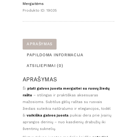
mergaitei
Mergaitėms
su
Produkto ID:
19035
bantuku
–
Rusvi
didesni
žiedai
APRAŠYMAS
(
PAPILDOMA INFORMACIJA
6
-
ATSILIEPIMAI (0)
24
mėn.)
APRAŠYMAS
Ši
plati galvos juosta mergaitei su rusvų žiedų
raštu
– stilingas ir praktiškas aksesuaras
mažosioms. Subtilus gėlių raštas su rusvais
žiedais suteikia natūralumo ir elegancijos, todėl
ši
vaikiška galvos juosta
puikiai dera prie įvairių
aprangos derinių – nuo kasdienių drabužių iki
šventinių suknelių.