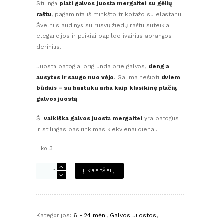
Stilinga
plati galvos juosta mergaitei su gėlių
raštu
, pagaminta iš minkšto trikotažo su elastanu.
Švelnus audinys su rusvų žiedų raštu suteikia
elegancijos ir puikiai papildo įvairius aprangos
derinius.
Juosta patogiai priglunda prie galvos,
dengia
ausytes ir saugo nuo vėjo
. Galima nešioti
dviem
būdais – su bantuku arba kaip klasikinę plačią
galvos juostą
.
Ši
vaikiška galvos juosta mergaitei
yra patogus
ir stilingas pasirinkimas kiekvienai dienai.
Liko 3
produkto
Į KREPŠELĮ
kiekis:
Plati
galvos
juosta
Kategorijos:
6 - 24 mėn.
,
Galvos Juostos
,