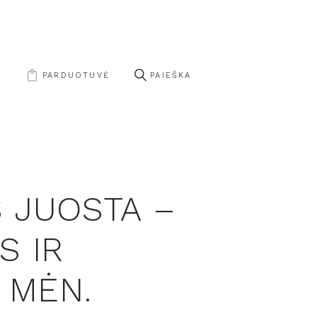
S
PARDUOTUVĖ
S JUOSTA –
S IR
4 MĖN.