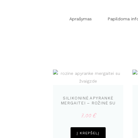
Aprašymas
Papildoma inf
SILIKONINĖ APYRANKĖ
MERGAITEI – ROŽINĖ SU
ŽVAIGŽDE
7,00
€
Į KREPŠELĮ