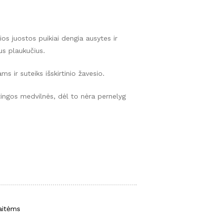
ios juostos puikiai dengia ausytes ir
us plaukučius.
s ir suteiks išskirtinio žavesio.
tingos medvilnės, dėl to nėra pernelyg
aitėms