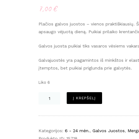
7,00
€
Plačios galvos juostos – vienos praktiškiausių. Š
apsaugo vėjuotą dieną. Puikiai prilaiko krentanči
Galvos juosta puikiai tiks vasaros vėsiems vakaram
Galvajuostės yra pagamintos iš minkštos ir elas
įtemptos, bet puikiai priglunda prie galvytės.
Liko 6
produkto
Į KREPŠELĮ
kiekis:
Plati
galvos
juosta
Kategorijos:
6 - 24 mėn.
,
Galvos Juostos
,
Merg
-
Produkto ID:
15718