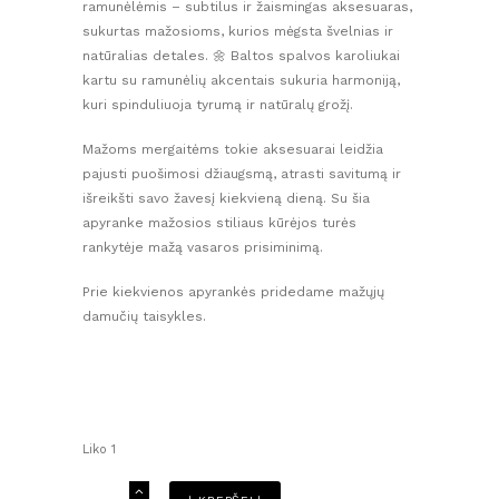
7,00 €.
5,99 €.
ramunėlėmis – subtilus ir žaismingas aksesuaras,
sukurtas mažosioms, kurios mėgsta švelnias ir
natūralias detales. 🌼 Baltos spalvos karoliukai
kartu su ramunėlių akcentais sukuria harmoniją,
kuri spinduliuoja tyrumą ir natūralų grožį.
Mažoms mergaitėms tokie aksesuarai leidžia
pajusti puošimosi džiaugsmą, atrasti savitumą ir
išreikšti savo žavesį kiekvieną dieną. Su šia
apyranke mažosios stiliaus kūrėjos turės
rankytėje mažą vasaros prisiminimą.
Prie kiekvienos apyrankės pridedame mažųjų
damučių taisykles.
Liko 1
produkto