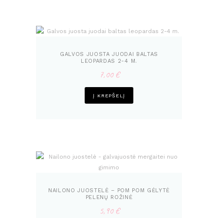
GALVOS JUOSTA JUODAI BALTAS
LEOPARDAS 2-4 M.
7,00
€
Į KREPŠELĮ
NAILONO JUOSTELĖ – POM POM GĖLYTĖ
PELENŲ ROŽINĖ
5,90
€