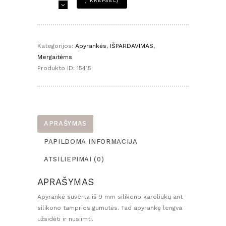
Į KREPŠELĮ
kiekis:
Silikoninė
apyrankė
mergaitei
Kategorijos:
Apyrankės
,
IŠPARDAVIMAS
,
-
Mergaitėms
balta
Produkto ID:
15415
ramunėlių
APRAŠYMAS
PAPILDOMA INFORMACIJA
ATSILIEPIMAI (0)
APRAŠYMAS
Apyrankė suverta iš 9 mm silikono karoliukų ant
silikono tamprios gumutės. Tad apyrankę lengva
užsidėti ir nusiimti.