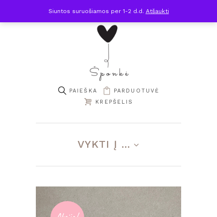
Siuntos suruošiamos per 1-2 d.d.
Atšaukti
PARDUOTUVĖ
KREPŠELIS
VYKTI Į ...
Akcija!