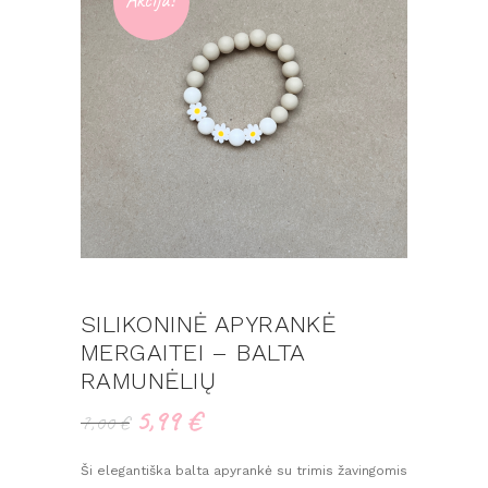
SILIKONINĖ APYRANKĖ
MERGAITEI – BALTA
RAMUNĖLIŲ
5,99
€
Original
Current
7,00
€
price
price
was:
is:
Ši elegantiška balta apyrankė su trimis žavingomis