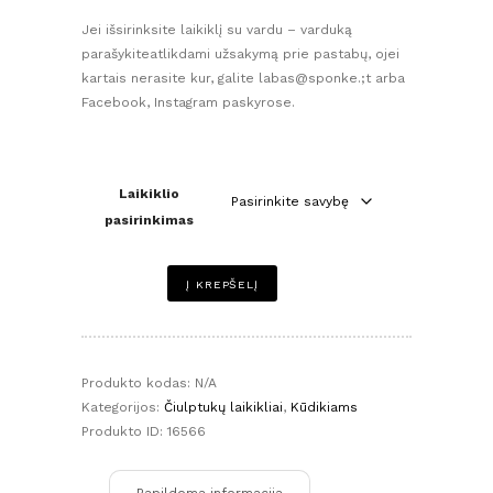
Jei išsirinksite laikiklį su vardu – varduką
parašykiteatlikdami užsakymą prie pastabų, ojei
kartais nerasite kur, galite labas@sponke.;t arba
Facebook, Instagram paskyrose.
Laikiklio
pasirinkimas
produkto
Į KREPŠELĮ
kiekis:
Silikoninis
čiulptuko
laikiklis
Produkto kodas:
N/A
su
Kategorijos:
Čiulptukų laikikliai
,
Kūdikiams
gėlyte
Produkto ID:
16566
–
švelnios