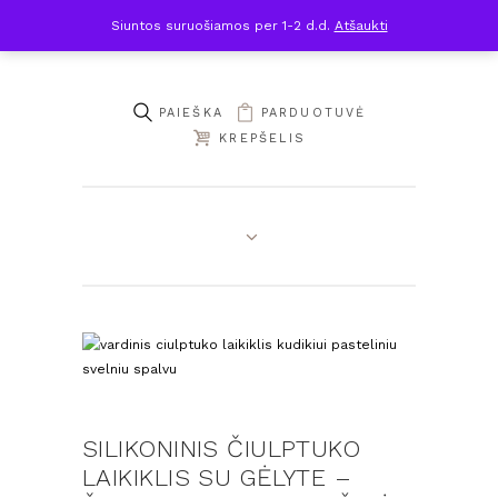
Siuntos suruošiamos per 1-2 d.d.
Atšaukti
PARDUOTUVĖ
KREPŠELIS
SILIKONINIS ČIULPTUKO
LAIKIKLIS SU GĖLYTE –