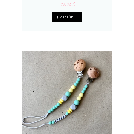
17,00
€
Į KREPŠELĮ