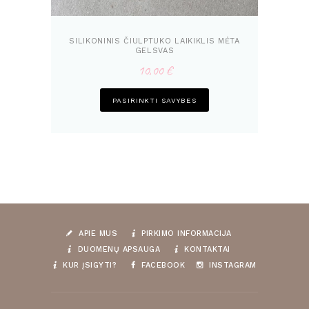
SILIKONINIS ČIULPTUKO LAIKIKLIS MĖTA
GELSVAS
10,00
€
This
PASIRINKTI SAVYBES
product
has
multiple
variants.
The
options
may
be
chosen
APIE MUS
PIRKIMO INFORMACIJA
on
DUOMENŲ APSAUGA
KONTAKTAI
the
KUR ĮSIGYTI?
FACEBOOK
INSTAGRAM
product
page