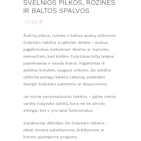
ŠVELNIOS PILKOS, ROŽINĖS
IR BALTOS SPALVOS
11,00
€
Švelnių pilkos, rožinės ir baltos spalvų silikoninis
čiulptuko laikiklis su gėlytės detale – puikus
pagalbininkas kiekvienam tėveliui ar mamytei,
siekiančiam, kad kūdikio čiulptukas būtų lengvai
pasiekiamas ir visada švarus. Pagamintas iš
aukštos kokybės, saugaus silikono, šis laikiklis
užtikrina patogų laikiklio laikymą, padedant
išvengti čiulptuko pametimo ar išsipurvinimo.
Jei norite personalizuoto laikiklio – galite rinktis
vardinį čiulptuko laikiklį, kuris ne tik atrodo
stilingai, bet ir yra labai funkcionalus.
Supakuotas dėžutėje, šis čiulptuko laikiklis –
ideali dovana palankynoms, krikštynoms ar
kitoms ypatingoms progoms.