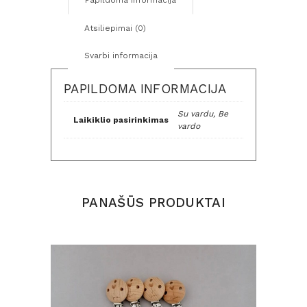
Papildoma informacija
pilkos,
rožinės
Atsiliepimai (0)
ir
baltos
Svarbi informacija
spalvos
PAPILDOMA INFORMACIJA
Su vardu, Be
Laikiklio pasirinkimas
vardo
PANAŠŪS PRODUKTAI