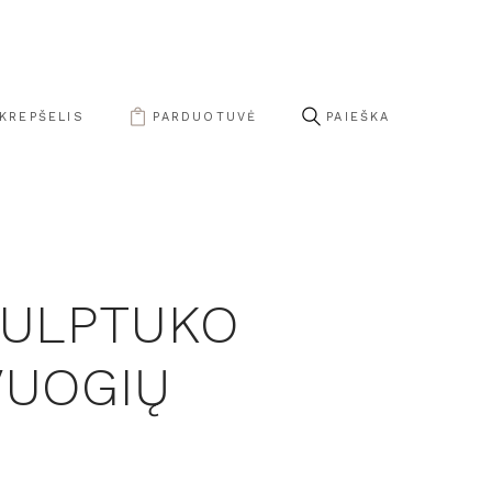
KREPŠELIS
PARDUOTUVĖ
ČIULPTUKO
VUOGIŲ