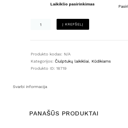
Laikiklio pasirinkimas
produkto
Į KREPŠELĮ
kiekis:
Silikoninis
čiulptuko
laikiklis
Produkto kodas:
N/A
alyvuogių
Kategorijos:
Čiulptukų laikikliai
,
Kūdikiams
pastelė
Produkto ID:
18719
Svarbi informacija
PANAŠŪS PRODUKTAI