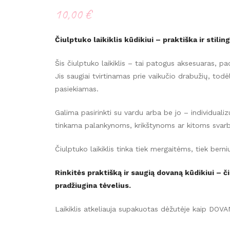
10,00
€
Čiulptuko laikiklis kūdikiui – praktiška ir stili
Šis čiulptuko laikiklis – tai patogus aksesuaras, p
Jis saugiai tvirtinamas prie vaikučio drabužių, todėl
pasiekiamas.
Galima pasirinkti su vardu arba be jo – individual
tinkama palankynoms, krikštynoms ar kitoms sva
Čiulptuko laikiklis tinka tiek mergaitėms, tiek berni
Rinkitės praktišką ir saugią dovaną kūdikiui – či
pradžiugina tėvelius.
Laikiklis atkeliauja supakuotas dėžutėje kaip DOVA