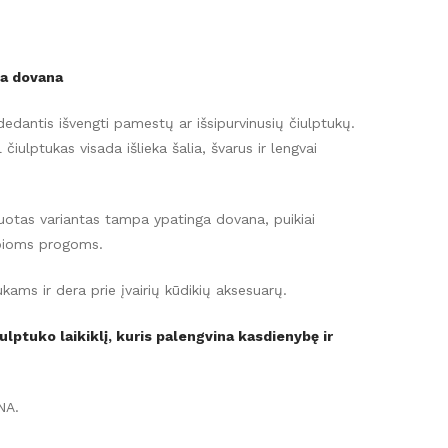
nga dovana
adedantis išvengti pamestų ar išsipurvinusių čiulptukų.
 čiulptukas visada išlieka šalia, švarus ir lengvai
izuotas variantas tampa ypatinga dovana, puikiai
rbioms progoms.
ukams ir dera prie įvairių kūdikių aksesuarų.
ulptuko laikiklį, kuris palengvina kasdienybę ir
NA.