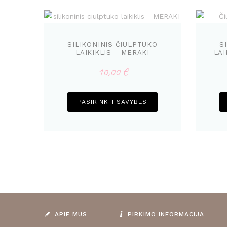
SILIKONINIS ČIULPTUKO
S
LAIKIKLIS – MERAKI
LAI
10,00
€
This
PASIRINKTI SAVYBES
product
has
multiple
variants.
The
options
may
be
chosen
APIE MUS
PIRKIMO INFORMACIJA
on