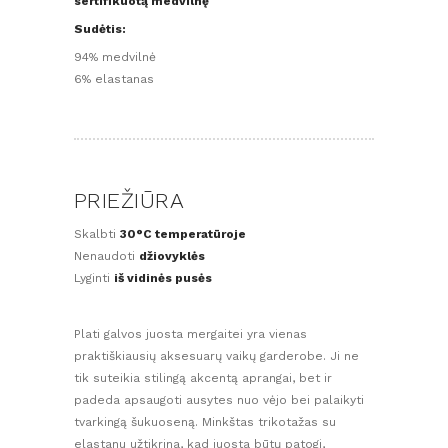
sertifikuotą medvilnę
Sudėtis:
94% medvilnė
6% elastanas
PRIEŽIŪRA
Skalbti
30°C temperatūroje
Nenaudoti
džiovyklės
Lyginti
iš vidinės pusės
Plati galvos juosta mergaitei yra vienas
praktiškiausių aksesuarų vaikų garderobe. Ji ne
tik suteikia stilingą akcentą aprangai, bet ir
padeda apsaugoti ausytes nuo vėjo bei palaikyti
tvarkingą šukuoseną. Minkštas trikotažas su
elastanu užtikrina, kad juosta būtų patogi,