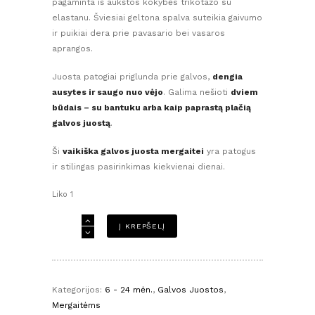
pagaminta iš aukštos kokybės trikotažo su
elastanu. Šviesiai geltona spalva suteikia gaivumo
ir puikiai dera prie pavasario bei vasaros
aprangos.
Juosta patogiai priglunda prie galvos,
dengia
ausytes ir saugo nuo vėjo
. Galima nešioti
dviem
būdais – su bantuku arba kaip paprastą plačią
galvos juostą
.
Ši
vaikiška galvos juosta mergaitei
yra patogus
ir stilingas pasirinkimas kiekvienai dienai.
Liko 1
produkto
Į KREPŠELĮ
kiekis:
lati
galvos
juosta
Kategorijos:
6 - 24 mėn.
,
Galvos Juostos
,
mergaitei
Mergaitėms
–