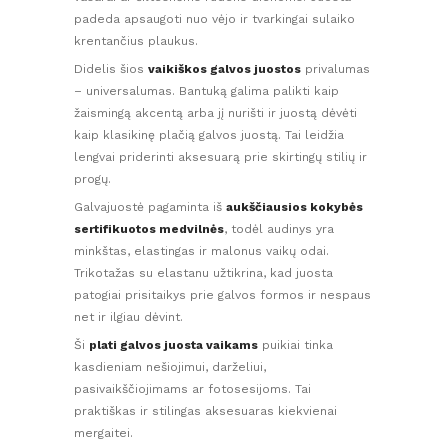
padeda apsaugoti nuo vėjo ir tvarkingai sulaiko
krentančius plaukus.
Didelis šios
vaikiškos galvos juostos
privalumas
– universalumas. Bantuką galima palikti kaip
žaismingą akcentą arba jį nurišti ir juostą dėvėti
kaip klasikinę plačią galvos juostą. Tai leidžia
lengvai priderinti aksesuarą prie skirtingų stilių ir
progų.
Galvajuostė pagaminta iš
aukščiausios kokybės
sertifikuotos medvilnės
, todėl audinys yra
minkštas, elastingas ir malonus vaikų odai.
Trikotažas su elastanu užtikrina, kad juosta
patogiai prisitaikys prie galvos formos ir nespaus
net ir ilgiau dėvint.
Ši
plati galvos juosta vaikams
puikiai tinka
kasdieniam nešiojimui, darželiui,
pasivaikščiojimams ar fotosesijoms. Tai
praktiškas ir stilingas aksesuaras kiekvienai
mergaitei.