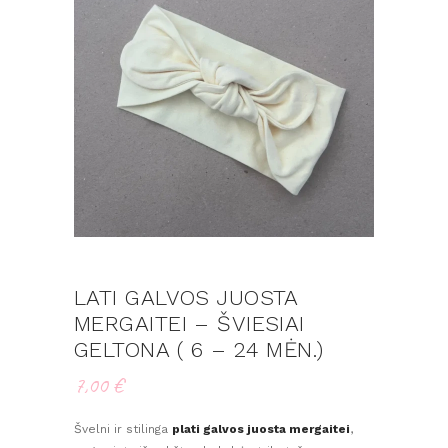
LATI GALVOS JUOSTA
MERGAITEI – ŠVIESIAI
GELTONA ( 6 – 24 MĖN.)
7,00
€
Švelni ir stilinga
plati galvos juosta mergaitei
,