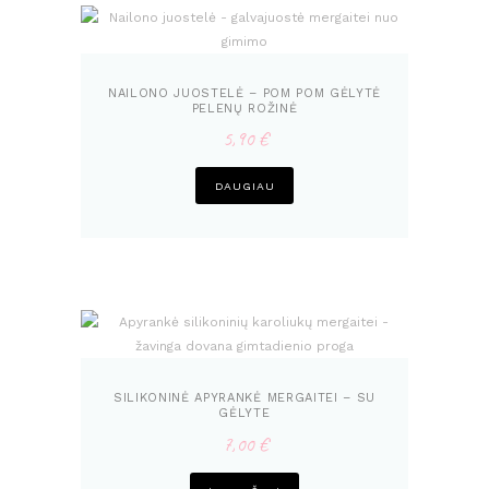
NAILONO JUOSTELĖ – POM POM GĖLYTĖ
PELENŲ ROŽINĖ
5,90
€
DAUGIAU
SILIKONINĖ APYRANKĖ MERGAITEI – SU
GĖLYTE
7,00
€