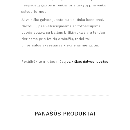
nespaustų galvos ir puikiai prisitaikytų prie vaiko
galvos formos.
Ši vaikiška galvos juosta puikiai tinka kasdienai,
darželiui, pasivaikščiojimams ar fotosesijoms.
Juoda spalva su baltais brūkšniukais yra lengvai
derinama prie įvairių drabužių, todėl tai
universalus aksesuaras kiekvienai mergaitei.
Peržiūrėkite ir kitas mūsų
vaikiškas galvos juostas
PANAŠŪS PRODUKTAI