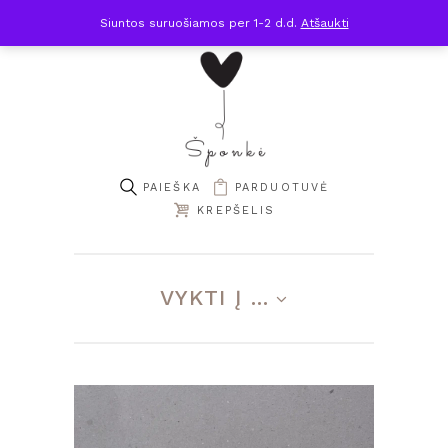
Siuntos suruošiamos per 1-2 d.d.
Atšaukti
PARDUOTUVĖ
KREPŠELIS
VYKTI Į ...