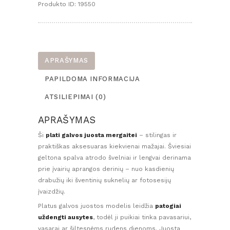
Produkto ID:
19550
šviesiai
geltona
(
6
-
APRAŠYMAS
24
PAPILDOMA INFORMACIJA
mėn.)
ATSILIEPIMAI (0)
APRAŠYMAS
Ši
plati galvos juosta mergaitei
– stilingas ir
praktiškas aksesuaras kiekvienai mažajai. Šviesiai
geltona spalva atrodo švelniai ir lengvai derinama
prie įvairių aprangos derinių – nuo kasdienių
drabužių iki šventinių suknelių ar fotosesijų
įvaizdžių.
Platus galvos juostos modelis leidžia
patogiai
uždengti ausytes
, todėl ji puikiai tinka pavasariui,
vasarai ar šiltesnėms rudens dienoms. Juosta