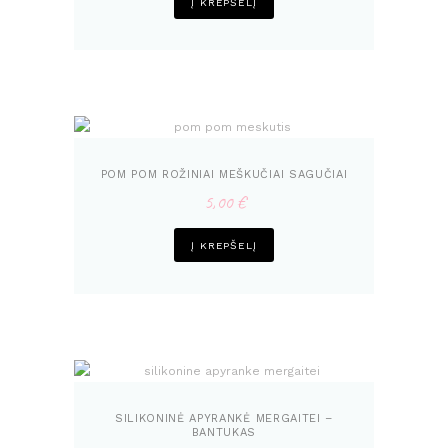
Į KREPŠELĮ
POM POM ROŽINIAI MEŠKUČIAI SAGUČIAI
5,00
€
Į KREPŠELĮ
SILIKONINĖ APYRANKĖ MERGAITEI –
BANTUKAS