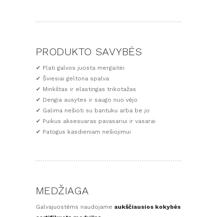
PRODUKTO SAVYBĖS
✔ Plati galvos juosta mergaitei
✔ Šviesiai geltona spalva
✔ Minkštas ir elastingas trikotažas
✔ Dengia ausytes ir saugo nuo vėjo
✔ Galima nešioti su bantuku arba be jo
✔ Puikus aksesuaras pavasariui ir vasarai
✔ Patogus kasdieniam nešiojimui
MEDŽIAGA
Galvajuostėms naudojame
aukščiausios kokybės