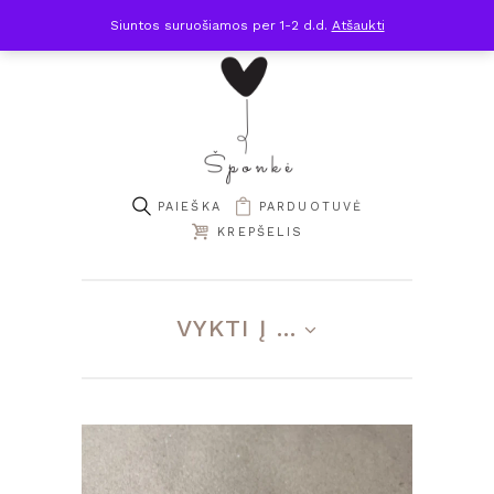
Siuntos suruošiamos per 1-2 d.d.
Atšaukti
PARDUOTUVĖ
KREPŠELIS
VYKTI Į ...