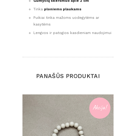
Gumyčių skersmuo apie 2 cm
Tinka
ploniems plaukams
Puikiai tinka mažoms uodegytėms ar
kasytėms
Lengvos ir patogios kasdieniam naudojimui
PANAŠŪS PRODUKTAI
Akcija!