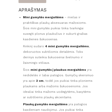
APRAŠYMAS
Mini gumytės mergaitėms
– mielas ir
praktiškas plaukų aksesuaras mažosioms.
Šios mini gumytės puikiai tinka tvarkingai
susegti plonus plaukučius ir sukurti gražias
kasdienes šukuosenas.
Rinkinį sudaro
4 mini gumytės mergaitėms
,
dekoruotos subtiliomis detalėmis. Toks
derinys suteikia šukuosenai švelnumo ir
žaismingo stiliaus.
Šios
mini gumytės į plaukus mergaitėms
yra
nedidelės ir labai patogios. Gumyčių skersmuo
yra apie
2 cm
, todėl jos puikiai tinka ploniems
plaukams arba mažoms šukuosenoms. Jos
idealiai tinka mažoms uodegytėms, kasytėms
ar subtiliems plaukų akcentams.
Plaukų gumytės mergaitėms
yra patogios
kasdieniam naudojimui. Jos puikiai tinka