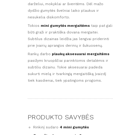
darželiui, mokyklai ar šventėms. Dėl mažo
dydžio gumytės švelniai laiko plaukus ir
nesukelia diskomforto.
Tokios
mini gumytės mergaitėms
taip pat gali
būti graži ir praktiška dovana mergaitei.
Subtilus dizainas leidžia jas lengvai priderinti
prie įvairių aprangos derinių ir šukuosenų.
Rankų darbo
plaukų aksesuarai mergaitėms
pasižymi kruopščiai parinktomis detalėmis ir
subtiliu dizainu. Tokie aksesuarai padeda
sukurti mielą ir tvarkingą mergaitišką įvaizdį
tiek kasdienai, tiek ypatingoms progoms.
PRODUKTO SAVYBĖS
Rinkinį sudaro
4 mini gumytės