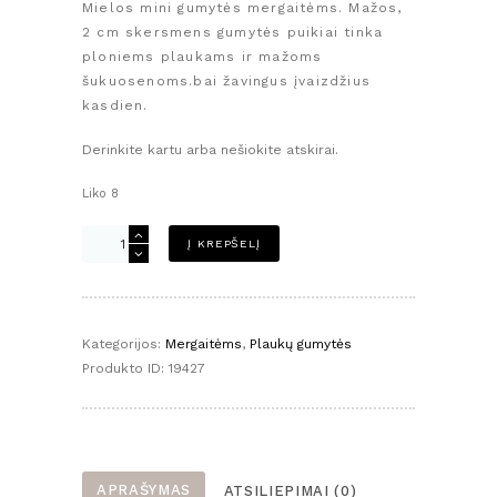
Mielos mini gumytės mergaitėms. Mažos,
2 cm skersmens gumytės puikiai tinka
ploniems plaukams ir mažoms
šukuosenoms.bai žavingus įvaizdžius
kasdien.
Derinkite kartu arba nešiokite atskirai.
Liko 8
produkto
Į KREPŠELĮ
kiekis:
Mini
gumytės
mergaitėms
Kategorijos:
Mergaitėms
,
Plaukų gumytės
–
Produkto ID:
19427
pilkas
rinkinukas
su
sidabrine
gumyte
APRAŠYMAS
ATSILIEPIMAI (0)