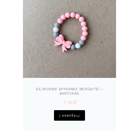
SILIKONINĖ APYRANKĖ MERGAITEI –
BANTUKAS
7,00
€
Į KREPŠELĮ