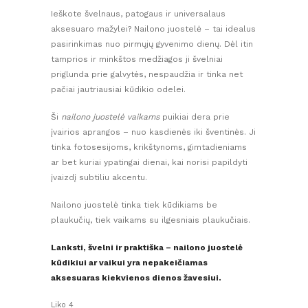
Ieškote švelnaus, patogaus ir universalaus
aksesuaro mažylei? Nailono juostelė – tai idealus
pasirinkimas nuo pirmųjų gyvenimo dienų. Dėl itin
tamprios ir minkštos medžiagos ji švelniai
priglunda prie galvytės, nespaudžia ir tinka net
pačiai jautriausiai kūdikio odelei.
Ši
nailono juostelė vaikams
puikiai dera prie
įvairios aprangos – nuo kasdienės iki šventinės. Ji
tinka fotosesijoms, krikštynoms, gimtadieniams
ar bet kuriai ypatingai dienai, kai norisi papildyti
įvaizdį subtiliu akcentu.
Nailono juostelė tinka tiek kūdikiams be
plaukučių, tiek vaikams su ilgesniais plaukučiais.
Lanksti, švelni ir praktiška – nailono juostelė
kūdikiui ar vaikui yra nepakeičiamas
aksesuaras kiekvienos dienos žavesiui.
Liko 4