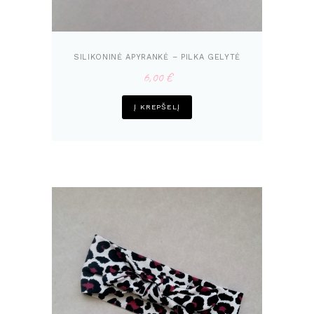
SILIKONINĖ APYRANKĖ – PILKA GELYTĖ
6,00
€
Į KREPŠELĮ