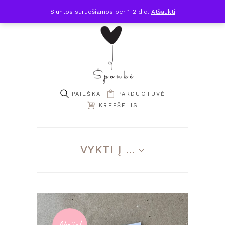
Siuntos suruošiamos per 1-2 d.d.
Atšaukti
PARDUOTUVĖ
KREPŠELIS
VYKTI Į ...
Akcija!