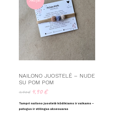
NAILONO JUOSTELĖ – NUDE
SU POM POM
4,90
€
Original
Current
5,90
€
price
price
was:
is:
Tampri nailono juostelė kūdikiams ir vaikams –
5,90 €.
4,90 €.
patogus ir stilingas aksesuaras