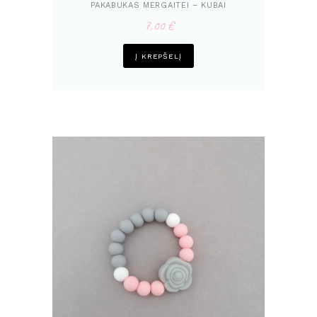
PAKABUKAS MERGAITEI – KUBAI
7,00
€
Į KREPŠELĮ