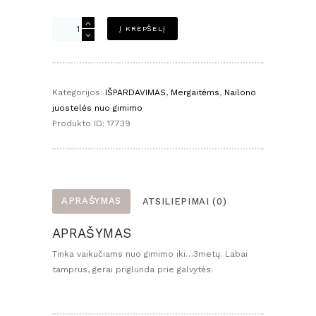
produkto
Į KREPŠELĮ
kiekis:
Nailono
juostelė
-
Kategorijos:
IŠPARDAVIMAS
,
Mergaitėms
,
Nailono
nude
juostelės nuo gimimo
su
Produkto ID:
17739
pom
pom
APRAŠYMAS
ATSILIEPIMAI (0)
APRAŠYMAS
Tinka vaikučiams nuo gimimo iki…3metų. Labai
tamprus, gerai priglunda prie galvytės.