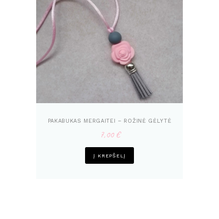
PAKABUKAS MERGAITEI – ROŽINĖ GĖLYTĖ
7,00
€
Į KREPŠELĮ