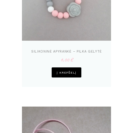
SILIKONINĖ APYRANKĖ – PILKA GELYTĖ
6,00
€
Į KREPŠELĮ