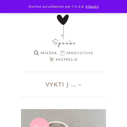
Siuntos suruošiamos per 1-2 d.d.
Atšaukti
PARDUOTUVĖ
KREPŠELIS
VYKTI Į ...
Akcija!