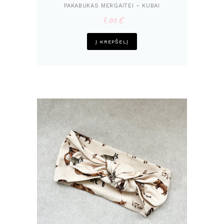
PAKABUKAS MERGAITEI – KUBAI
7,00
€
Į KREPŠELĮ