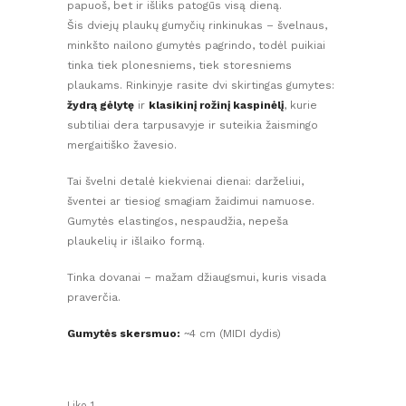
4,50 €.
2,90 €.
papuoš, bet ir išliks patogūs visą dieną.
Šis dviejų plaukų gumyčių rinkinukas – švelnaus,
minkšto nailono gumytės pagrindo, todėl puikiai
tinka tiek plonesniems, tiek storesniems
plaukams. Rinkinyje rasite dvi skirtingas gumytes:
žydrą gėlytę
ir
klasikinį rožinį kaspinėlį
, kurie
subtiliai dera tarpusavyje ir suteikia žaismingo
mergaitiško žavesio.
Tai švelni detalė kiekvienai dienai: darželiui,
šventei ar tiesiog smagiam žaidimui namuose.
Gumytės elastingos, nespaudžia, nepeša
plaukelių ir išlaiko formą.
Tinka dovanai – mažam džiaugsmui, kuris visada
praverčia.
Gumytės skersmuo:
~4 cm (MIDI dydis)
Liko 1