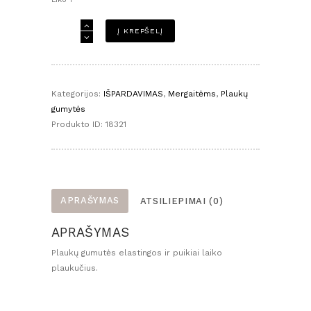
produkto
Į KREPŠELĮ
kiekis:
Plaukų
gumutės
-
Kategorijos:
IŠPARDAVIMAS
,
Mergaitėms
,
Plaukų
rožinis
gumytės
bantukas
Produkto ID:
18321
ir
gėlė
MIDI
APRAŠYMAS
ATSILIEPIMAI (0)
APRAŠYMAS
Plaukų gumutės elastingos ir puikiai laiko
plaukučius.