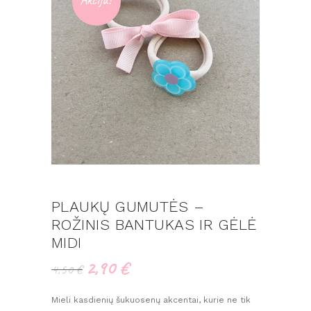
PLAUKŲ GUMUTĖS –
ROŽINIS BANTUKAS IR GĖLĖ
MIDI
2,90
€
Original
Current
4,50
€
price
price
was:
is:
Mieli kasdienių šukuosenų akcentai, kurie ne tik